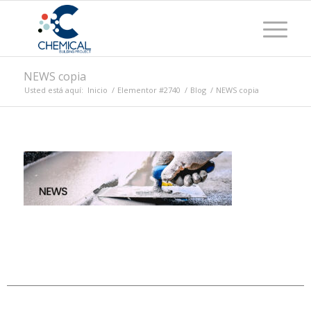
NEWS copia
Usted está aquí:
Inicio
/
Elementor #2740
/
Blog
/
NEWS copia