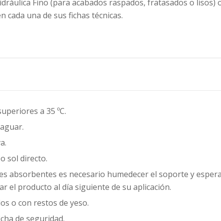
dráulica Fino (para acabados raspados, fratasados o lisos) 
n cada una de sus fichas técnicas.
superiores a 35 ºC.
raguar.
a.
o sol directo.
es absorbentes es necesario humedecer el soporte y esperar
 el producto al día siguiente de su aplicación.
os o con restos de yeso.
icha de seguridad.