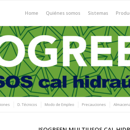
Home
Quiénes somos
Sistemas
Produ
ciones
D. Técnicos
Modo de Empleo
Precauciones
Almacen
ISOGREEN MULTIUSOS CAL HID