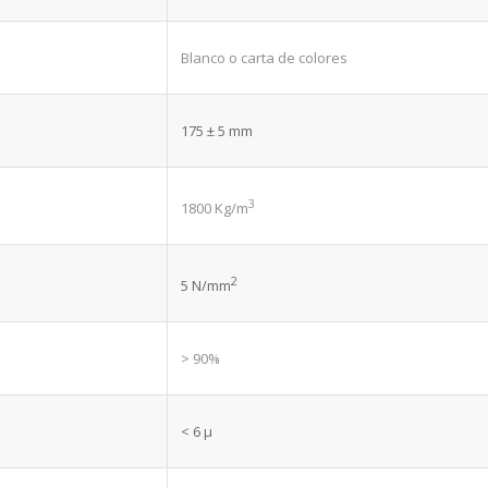
Blanco o carta de colores
175 ± 5 mm
3
1800 Kg/m
2
5 N/mm
> 90%
< 6
μ