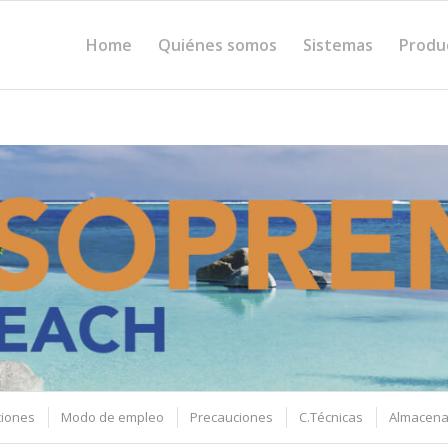
Home
Quiénes somos
Sistemas
Produ
ciones
Modo de empleo
Precauciones
C.Técnicas
Almacena