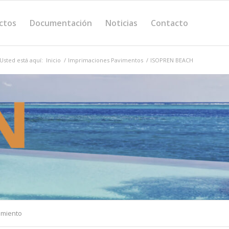
ctos
Documentación
Noticias
Contacto
Usted está aquí:
Inicio
/
Imprimaciones Pavimentos
/
ISOPREN BEACH
miento