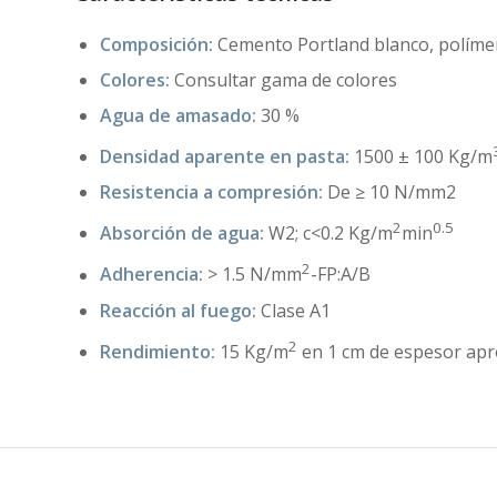
Composición:
Cemento Portland blanco, polímer
Colores:
Consultar gama de colores
Agua de amasado:
30 %
Densidad aparente en pasta:
1500 ± 100 Kg/m
Resistencia a compresión:
De ≥ 10 N/mm2
2
0.5
Absorción de agua:
W2; c<0.2 Kg/m
min
2
Adherencia:
> 1.5 N/mm
-FP:A/B
Reacción al fuego:
Clase A1
2
Rendimiento:
15 Kg/m
en 1 cm de espesor apr