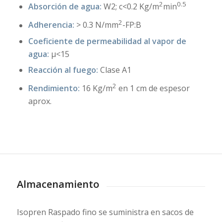
2
0.5
Absorción de agua:
W2; c<0.2 Kg/m
min
2
Adherencia:
> 0.3 N/mm
-FP:B
Coeficiente de permeabilidad al vapor de
agua:
μ<15
Reacción al fuego:
Clase A1
2
Rendimiento:
16 Kg/m
en 1 cm de espesor
aprox.
Almacenamiento
Isopren Raspado fino se suministra en sacos de